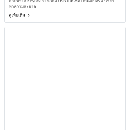
สายชาร์จ Keyboard หัวต่อ USB แผ่นซิลิโคนคีย์บอร์ด น้ำยา
ทำความสะอาด
ดูเพิ่มเติม