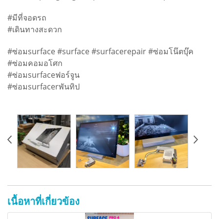
#มีที่จอดรถ
#เดินทางสะดวก
#ซ่อมsurface #surface #surfacerepair #ซ่อมโน๊ตบุ๊ค
#ซ่อมคอมอโศก
#ซ่อมsurfaceฟอร์จูน
#ซ่อมsurfacerพันทิป
เนื้อหาที่เกี่ยวข้อง