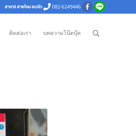
082-6249446
101 สาขา3 สายไหม อเวนิว
ติดต่อเรา
บทความโน๊ตบุ๊ค