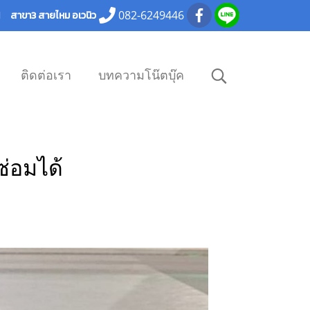
082-6249446
101 สาขา3 สายไหม อเวนิว
ติดต่อเรา
บทความโน๊ตบุ๊ค
ซ่อมได้