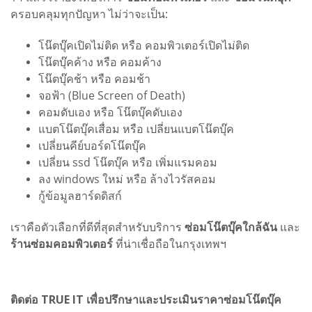
ครอบคลุมทุกปัญหา ไม่ว่าจะเป็น:
โน๊ตบุ๊คเปิดไม่ติด หรือ คอมพิวเตอร์เปิดไม่ติด
โน๊ตบุ๊คค้าง หรือ คอมค้าง
โน๊ตบุ๊คช้า หรือ คอมช้า
จอฟ้า (Blue Screen of Death)
คอมดับเอง หรือ โน๊ตบุ๊คดับเอง
แบตโน๊ตบุ๊คเสื่อม หรือ เปลี่ยนแบตโน๊ตบุ๊ค
เปลี่ยนคีย์บอร์ดโน๊ตบุ๊ค
เปลี่ยน ssd โน๊ตบุ๊ค หรือ เพิ่มแรมคอม
ลง windows ใหม่ หรือ ล้างไวรัสคอม
กู้ข้อมูลฮาร์ดดิสก์
เราคือตัวเลือกที่ดีที่สุดสำหรับบริการ
ซ่อมโน๊ตบุ๊คใกล้ฉัน
และ
ร้านซ่อมคอมพิวเตอร์
ที่น่าเชื่อถือในกรุงเทพฯ
ติดต่อ TRUE IT เพื่อปรึกษาและประเมินราคาซ่อมโน๊ตบุ๊ค