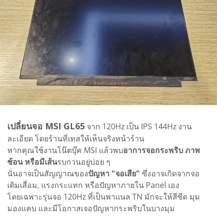
เปลี่ยนจอ MSI GL65
จาก 120Hz เป็น IPS 144Hz งาน
ละเอียด โดยร้านที่เทสให้เห็นจริงหน้าร้าน
หากคุณใช้งานโน๊ตบุ๊ค MSI แล้วพบ
อาการจอกระพริบ ภาพ
ซ้อน หรือมีเส้น
รบกวนอยู่บ่อย ๆ
นั่นอาจเป็นสัญญาณของ
ปัญหา "จอเสีย"
ซึ่งอาจเกิดจากจอ
เดิมเสื่อม, แรงกระแทก หรือปัญหาภายใน Panel เอง
โดยเฉพาะรุ่นจอ 120Hz ที่เป็นพาแนล TN มักจะให้สีซีด มุม
มองแคบ และมีโอกาสเจอปัญหากระพริบในบางมุม