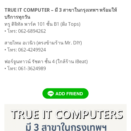
TRUE IT COMPUTER – มี 3 สาขาในกรุงเทพฯ พร้อมให้
บริการทุกวัน
ทรู ดิจิทัล พาร์ค 101 ชั้น B1 (ฝั่ง Tops)
• โทร: 062-6894262
สายไหม อเวนิว (ตรงข้ามร้าน Mr. DIY)
• โทร: 062-4249924
ฟอร์จูนทาวน์ รัชดา ชั้น 4 (ใกล้ร้าน iBeat)
• โทร: 061-3624989