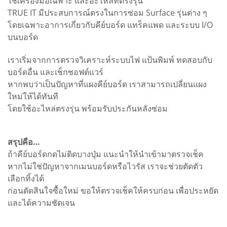
ใช้เครื่องมือเฉพาะ และอะไหล่ที่ตรงรุ่น
TRUE IT มีประสบการณ์ตรงในการซ่อม Surface รุ่นต่าง ๆ
โดยเฉพาะอาการเกี่ยวกับคีย์บอร์ด แทร็คแพด และระบบ I/O
บนบอร์ด
เราเริ่มจากการตรวจวิเคราะห์ระบบไฟ แป้นพิมพ์ ทดสอบกับ
บอร์ดอื่น และเช็กซอฟต์แวร์
หากพบว่าเป็นปัญหาที่แผงคีย์บอร์ด เราสามารถเปลี่ยนแผง
ใหม่ให้ได้ทันที
โดยใช้อะไหล่ตรงรุ่น พร้อมรับประกันหลังซ่อม
สรุปคือ…
ถ้าคีย์บอร์ดกดไม่ติดบางปุ่ม แนะนำให้นำเข้ามาตรวจเช็ค
หากไม่ใช่ปัญหาจากเมนบอร์ดหรือไวรัส เราจะช่วยตัดตัว
เลือกทิ้งได้
ก่อนตัดสินใจซื้อใหม่ ขอให้ตรวจเช็คให้ครบก่อน เพื่อประหยัด
และได้ความชัดเจน